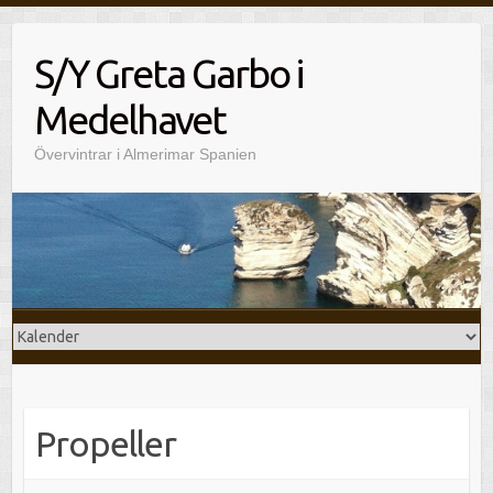
Hoppa
till
S/Y Greta Garbo i
innehåll
Medelhavet
Övervintrar i Almerimar Spanien
Propeller