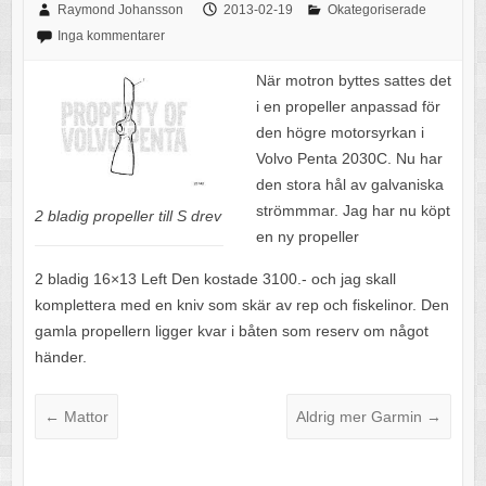
Raymond Johansson
2013-02-19
Okategoriserade
Inga kommentarer
När motron byttes sattes det
i en propeller anpassad för
den högre motorsyrkan i
Volvo Penta 2030C. Nu har
den stora hål av galvaniska
strömmmar. Jag har nu köpt
2 bladig propeller till S drev
en ny propeller
2 bladig 16×13 Left Den kostade 3100.- och jag skall
komplettera med en kniv som skär av rep och fiskelinor. Den
gamla propellern ligger kvar i båten som reserv om något
händer.
←
Mattor
Aldrig mer Garmin
→