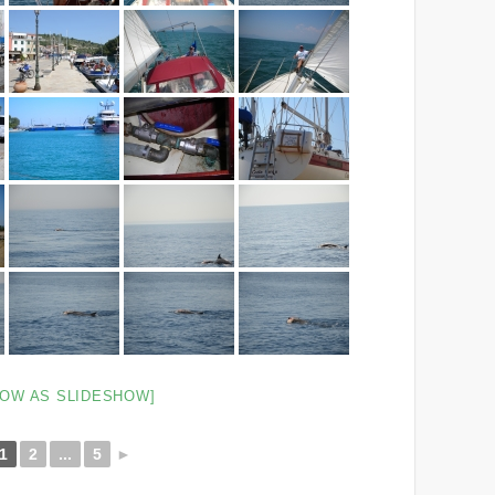
HOW AS SLIDESHOW]
1
2
...
5
►