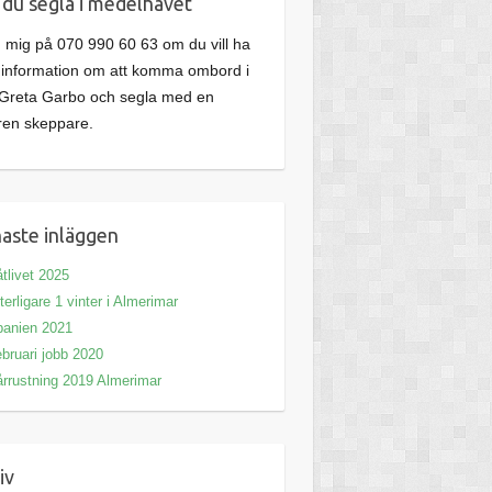
l du segla i medelhavet
 mig på 070 990 60 63 om du vill ha
information om att komma ombord i
Greta Garbo och segla med en
ren skeppare.
aste inläggen
tlivet 2025
terligare 1 vinter i Almerimar
panien 2021
bruari jobb 2020
rrustning 2019 Almerimar
iv