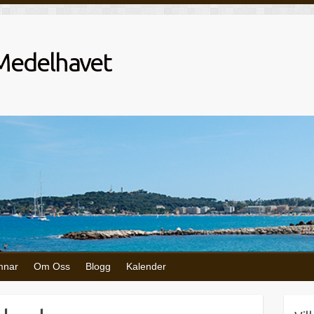
 Medelhavet
mnar
Om Oss
Blogg
Kalender