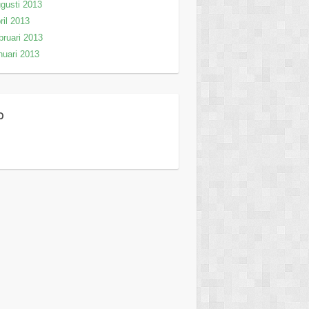
gusti 2013
ril 2013
bruari 2013
nuari 2013
p