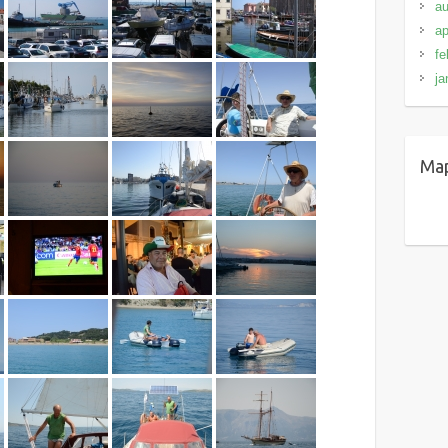
au
ap
fe
ja
Ma