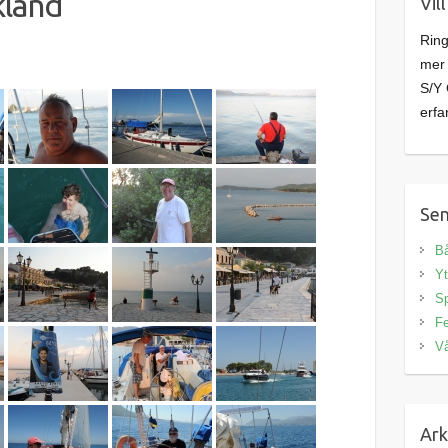
kland
Vil
Ring
mer 
S/Y 
erfa
Sen
Bå
Yt
S
Fe
Vå
Ark