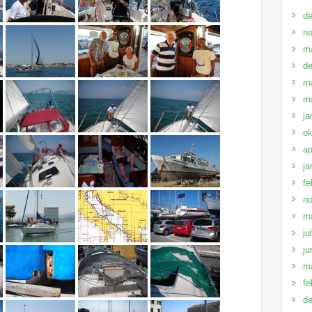
d
n
m
d
m
m
ja
ok
ap
ja
fe
n
m
ju
ju
m
fe
d