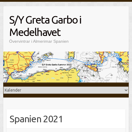
Hoppa
till
S/Y Greta Garbo i
innehåll
Medelhavet
Övervintrar i Almerimar Spanien
Spanien 2021