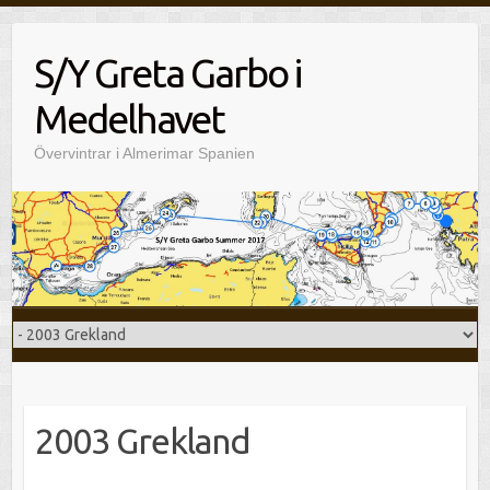
Hoppa
till
S/Y Greta Garbo i
innehåll
Medelhavet
Övervintrar i Almerimar Spanien
2003 Grekland